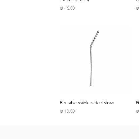
ו
אתיופיה, ייגרשף
מחיר
תצוגה מהירה
Reusable stainless steel straw
F
מחיר