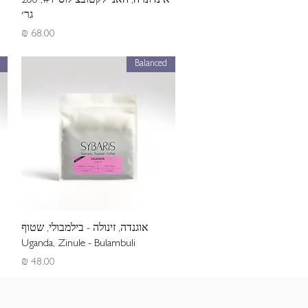
אינדונזיה, האני לקטובצילוס #1, 200
גר׳
מחיר
Balanced
תצוגה מהירה
אוגנדה, זינולה - בילמבולי, שטוף
Uganda, Zinule - Bulambuli
מחיר