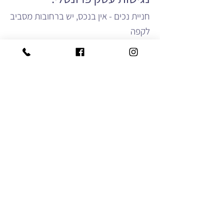
חניית נכים - אין בנכס, יש ברחובות מסביב
לקפה
גישה נגישה לעסק (עבור כיסא גלגלים) -
יש
שירותי נכים - אין
מעליות - קומת קרקע
יצירת קשר בנושא נגישות
במידה ונתקלתם בבעיה בנושא נגישות
באתר, נשמח לקבל הערות ובקשות
באמצעות פנייה לרכז הנגישות שלנו:
על מנת שנוכל לטפל בבעיה בדרך הטובה
ביותר, אנו ממליצים מאוד לצרף פרטים
מלאים ככל שניתן: